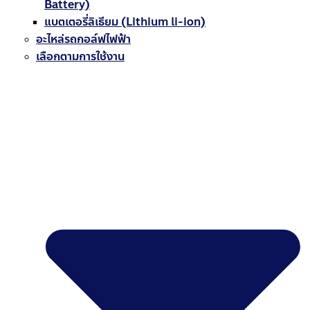
Battery)
แบตเตอรี่ลิเธียม (Lithium li-ion)
อะไหล่รถกอล์ฟไฟฟ้า
เลือกตามการใช้งาน