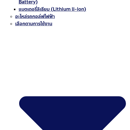
Battery)
แบตเตอรี่ลิเธียม (Lithium li-ion)
อะไหล่รถกอล์ฟไฟฟ้า
เลือกตามการใช้งาน