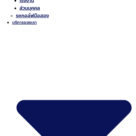
โรงงาน
ส่วนบุคคล
รถกอล์ฟมือสอง
บริการของเรา