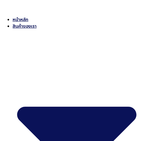
หน้าหลัก
สินค้าของเรา