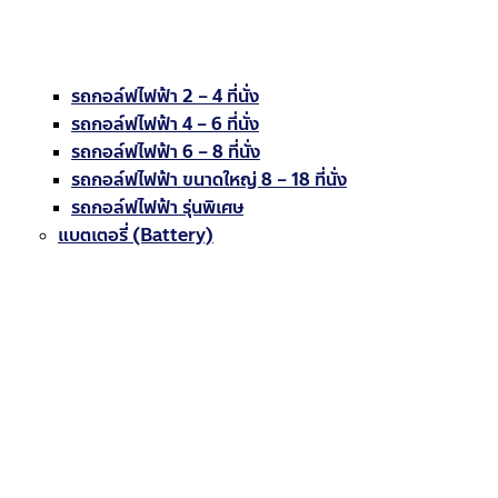
รถกอล์ฟไฟฟ้า 2 – 4 ที่นั่ง
รถกอล์ฟไฟฟ้า 4 – 6 ที่นั่ง
รถกอล์ฟไฟฟ้า 6 – 8 ที่นั่ง
รถกอล์ฟไฟฟ้า ขนาดใหญ่ 8 – 18 ที่นั่ง
รถกอล์ฟไฟฟ้า รุ่นพิเศษ
แบตเตอรี่ (Battery)