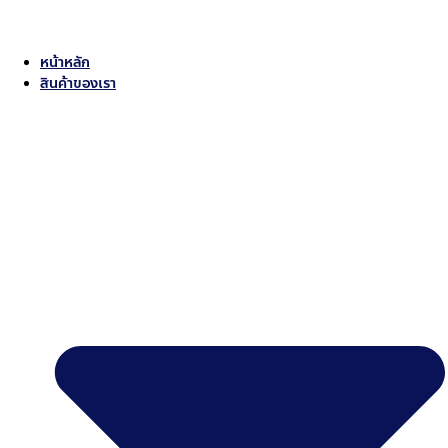
หน้าหลัก
สินค้าของเรา