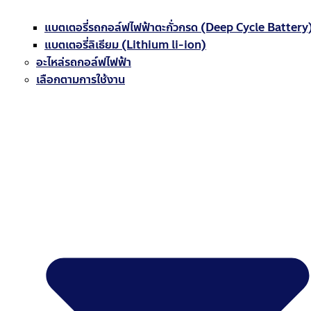
แบตเตอรี่รถกอล์ฟไฟฟ้าตะกั่วกรด (Deep Cycle Battery
แบตเตอรี่ลิเธียม (Lithium li-ion)
อะไหล่รถกอล์ฟไฟฟ้า
เลือกตามการใช้งาน