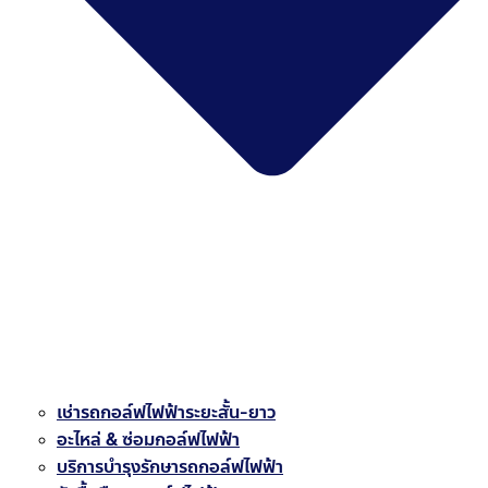
เช่ารถกอล์ฟไฟฟ้าระยะสั้น-ยาว
อะไหล่ & ซ่อมกอล์ฟไฟฟ้า
บริการบำรุงรักษารถกอล์ฟไฟฟ้า