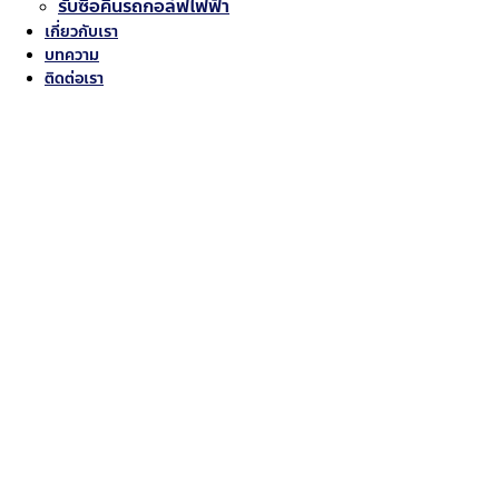
รับซื้อคืนรถกอล์ฟไฟฟ้า
เกี่ยวกับเรา
บทความ
ติดต่อเรา