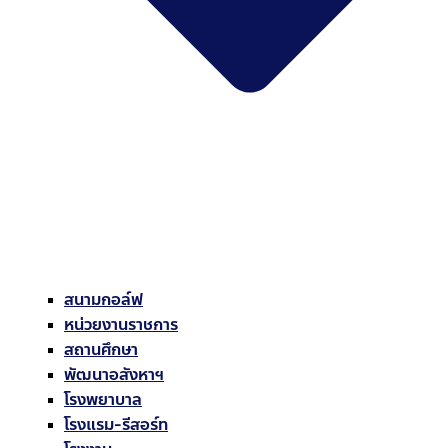
สนามกอล์ฟ
หน่วยงานราชการ
สถานศึกษา
พัฒนาอสังหาฯ
โรงพยาบาล
โรงแรม-รีสอร์ท