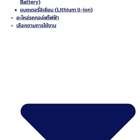
Battery)
แบตเตอรี่ลิเธียม (Lithium li-ion)
อะไหล่รถกอล์ฟไฟฟ้า
เลือกตามการใช้งาน