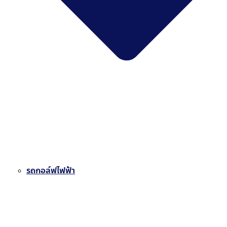
รถกอล์ฟไฟฟ้า