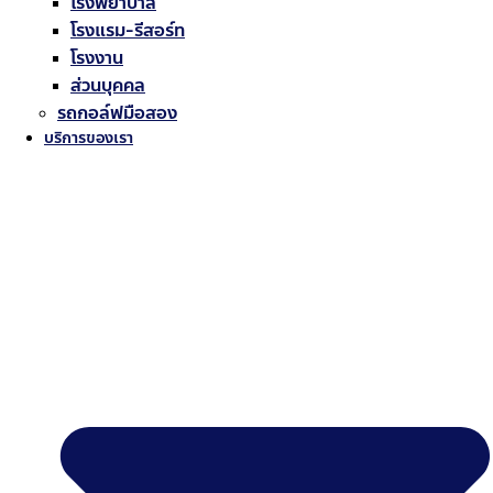
โรงพยาบาล
โรงแรม-รีสอร์ท
โรงงาน
ส่วนบุคคล
รถกอล์ฟมือสอง
บริการของเรา