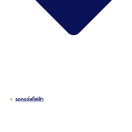
รถกอล์ฟไฟฟ้า