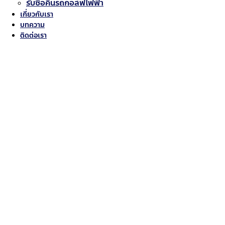
รับซื้อคืนรถกอล์ฟไฟฟ้า
เกี่ยวกับเรา
บทความ
ติดต่อเรา