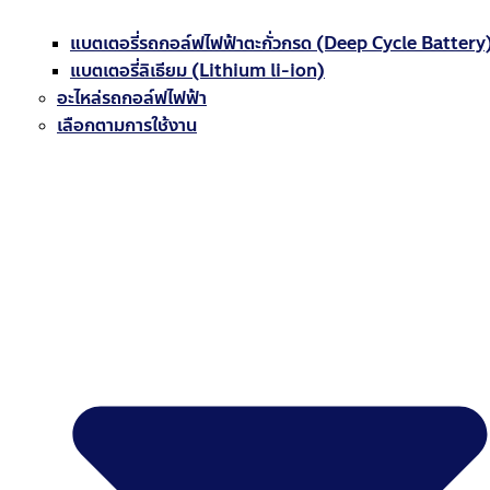
แบตเตอรี่รถกอล์ฟไฟฟ้าตะกั่วกรด (Deep Cycle Battery
แบตเตอรี่ลิเธียม (Lithium li-ion)
อะไหล่รถกอล์ฟไฟฟ้า
เลือกตามการใช้งาน