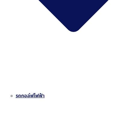
รถกอล์ฟไฟฟ้า