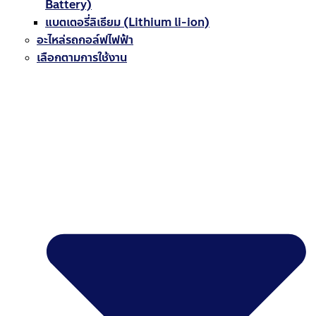
Battery)
แบตเตอรี่ลิเธียม (Lithium li-ion)
อะไหล่รถกอล์ฟไฟฟ้า
เลือกตามการใช้งาน