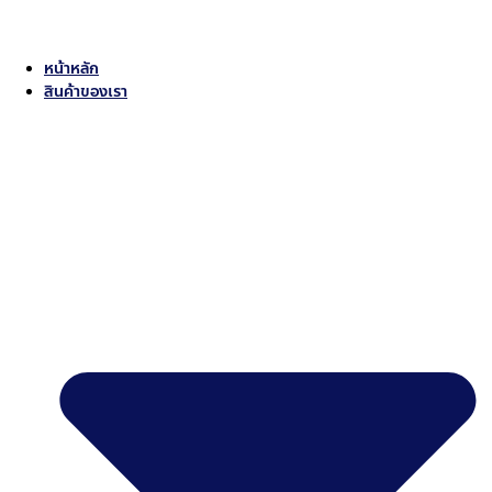
หน้าหลัก
สินค้าของเรา