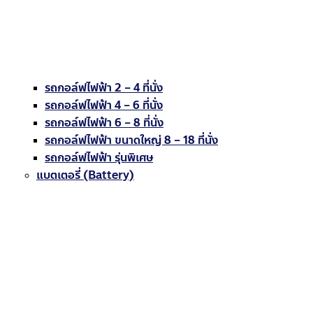
รถกอล์ฟไฟฟ้า 2 – 4 ที่นั่ง
รถกอล์ฟไฟฟ้า 4 – 6 ที่นั่ง
รถกอล์ฟไฟฟ้า 6 – 8 ที่นั่ง
รถกอล์ฟไฟฟ้า ขนาดใหญ่ 8 – 18 ที่นั่ง
รถกอล์ฟไฟฟ้า รุ่นพิเศษ
แบตเตอรี่ (Battery)