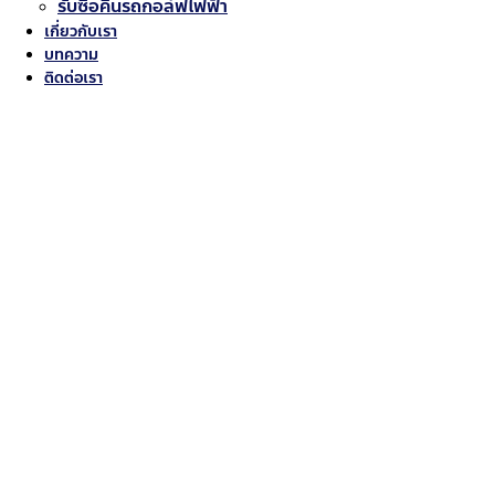
รับซื้อคืนรถกอล์ฟไฟฟ้า
เกี่ยวกับเรา
บทความ
ติดต่อเรา